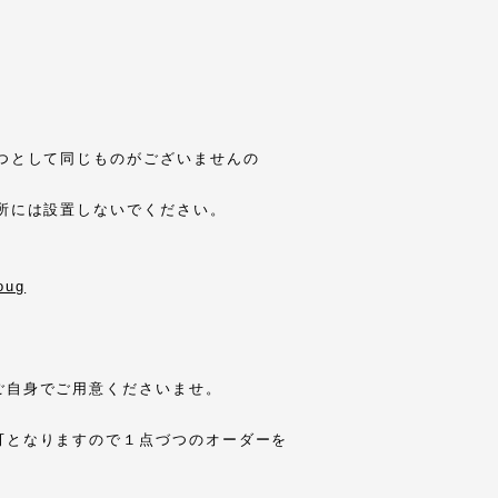
一つとして同じものがございませんの
場所には設置しないでください。
oug
ご自身でご用意くださいませ。
。
可となりますので１点づつのオーダーを