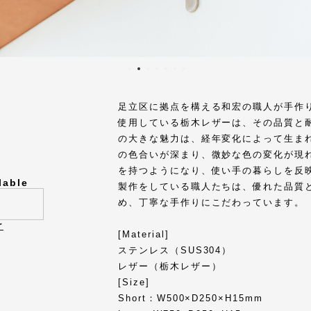
足立区に拠点を構える和宏の職人が手作
使用している栃木レザーは、その品質と
の大きな魅力は、経年変化によって生ま
の色合いが深まり、微妙な色の変化が現
を持つようになり、使い手の暮らしを反
lable
製作をしている職人たちは、優れた品質
め、丁寧な手作りにこだわっています。
け
[Material]
ステンレス（SUS304）
レザー（栃木レザー）
[Size]
Short：W500×D250×H15mm