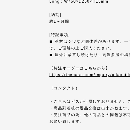
Long：W750×D250×H15mm
[納期]
約1ヶ月間
[特記事項]
◼︎ 革材はシワなど個体差があります。
で、ご理解の上ご購入ください。
◼︎ 屋外に放置し続けたり、高温多湿の
【特注オーダーはこちらから】
https://thebase.com/inquiry/adachid
（コンタクト）
・こちらはビスが付属しておりません。
・商品到着後の返品交換は出来かねます
・受注商品の為、他の商品との同包は不
お願い致します。